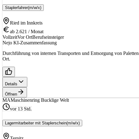
Staplerfahrer
(m/w/x)
Ried im Innkreis
ab 2.621 / Monat
Vollzeit
Vor Ort
Berufseinsteiger
Nejo KI-Zusammenfassung
Durchführung von internen Transporten und Entsorgung von Paletten in
Ort.
Details
Öffnen
MA
Maschinenring Bucklige Welt
vor 13 Std.
Lagermitarbeiter mit Staplerschein
(m/w/x)
Ternitz