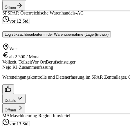
Öffnen
SP
SPAR Österreichische Warenhandels-AG
vor 12 Std.
Logistiksachbearbeiter in der Warenübernahme (Lager)
(m/w/x)
Wels
ab 2.300 / Monat
Vollzeit, Teilzeit
Vor Ort
Berufseinsteiger
Nejo KI-Zusammenfassung
Wareneingangskontrolle und Datenerfassung im SPAR Zentrallager. G
Details
Öffnen
MA
Maschinenring Region Innviertel
vor 13 Std.