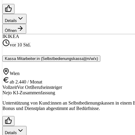
Details
Öffnen
IK
IKEA
vor 10 Std.
Kassa Mitarbeiter:in (Selbstbedienungskassa)
(m/w/x)
Wien
ab 2.440 / Monat
Vollzeit
Vor Ort
Berufseinsteiger
Nejo KI-Zusammenfassung
Unterstützung von Kund:innen an Selbstbedienungskassen in einem 
Bonus und Dienstplan abgestimmt auf Bedürfnisse.
Details