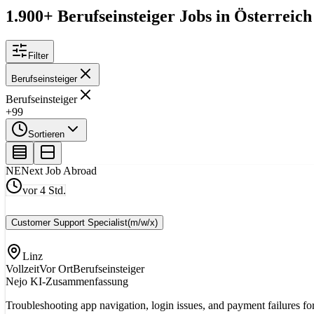
1.900+ Berufseinsteiger Jobs in Österreich
Filter
Berufseinsteiger
Berufseinsteiger
+99
Sortieren
NE
Next Job Abroad
vor 4 Std.
Customer Support Specialist
(m/w/x)
Linz
Vollzeit
Vor Ort
Berufseinsteiger
Nejo KI-Zusammenfassung
Troubleshooting app navigation, login issues, and payment failures for 