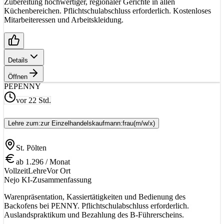
Zubereitung hochwertiger, regionaler Gerichte in allen
Küchenbereichen. Pflichtschulabschluss erforderlich. Kostenloses
Mitarbeiteressen und Arbeitskleidung.
Details
Öffnen
PE
PENNY
vor 22 Std.
Lehre zum:zur Einzelhandelskaufmann:frau
(m/w/x)
St. Pölten
ab 1.296 / Monat
Vollzeit
Lehre
Vor Ort
Nejo KI-Zusammenfassung
Warenpräsentation, Kassiertätigkeiten und Bedienung des
Backofens bei PENNY. Pflichtschulabschluss erforderlich.
Auslandspraktikum und Bezahlung des B-Führerscheins.