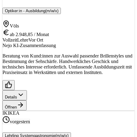
Optiker:in - Ausbildung
(m/w/x)
Völs
ab 2.948,85 / Monat
Vollzeit
Lehre
Vor Ort
Nejo KI-Zusammenfassung
Beratung von Kund:innen zur Auswahl passender Brillenstyles und
Bestimmung der Sehschärfe. Handwerkliches Geschick und
technisches Interesse erforderlich. Umfassende Ausbildungszeit mit
Praxiseinsatz in Werkstätten und externen Instituten.
Details
Öffnen
IK
IKEA
vorgestern
Lehrling Systemgastronomie
(m/w/x)