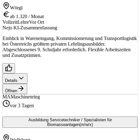
Wörgl
ab 1.320 / Monat
Vollzeit
Lehre
Vor Ort
Nejo KI-Zusammenfassung
Einblick in Wareneingang, Kommissionierung und Transportlogistik
bei Österreichs größtem privaten Lehrlingsausbilder.
Abgeschlossenes 9. Schuljahr erforderlich. Flexible Arbeitszeiten
und Zusatzprämien.
Details
Öffnen
MA
Maschinenring
vor 3 Tagen
Ausbildung Servicetechniker / Spezialisten für
Biomasseanlagen
(m/w/x)
Wolfsberg