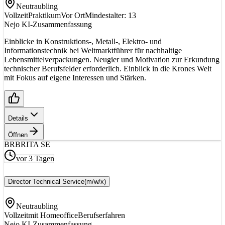
Neutraubling
Vollzeit
Praktikum
Vor Ort
Mindestalter: 13
Nejo KI-Zusammenfassung
Einblicke in Konstruktions-, Metall-, Elektro- und
Informationstechnik bei Weltmarktführer für nachhaltige
Lebensmittelverpackungen. Neugier und Motivation zur Erkundung
technischer Berufsfelder erforderlich. Einblick in die Krones Welt
mit Fokus auf eigene Interessen und Stärken.
Details
Öffnen
BR
BRITA SE
vor 3 Tagen
Director Technical Service
(m/w/x)
Neutraubling
Vollzeit
mit Homeoffice
Berufserfahren
Nejo KI-Zusammenfassung