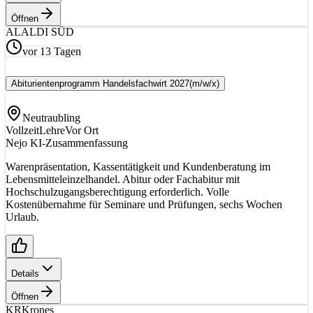
Öffnen
AL
ALDI SÜD
vor 13 Tagen
Abiturientenprogramm Handelsfachwirt 2027
(m/w/x)
Neutraubling
Vollzeit
Lehre
Vor Ort
Nejo KI-Zusammenfassung
Warenpräsentation, Kassentätigkeit und Kundenberatung im
Lebensmitteleinzelhandel. Abitur oder Fachabitur mit
Hochschulzugangsberechtigung erforderlich. Volle
Kostenübernahme für Seminare und Prüfungen, sechs Wochen
Urlaub.
Details
Öffnen
KR
Krones