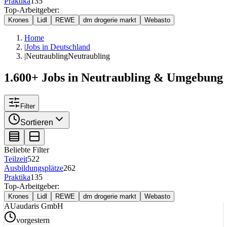
Praktika
135
Top-Arbeitgeber:
Krones
Lidl
REWE
dm drogerie markt
Webasto
Home
|
Jobs in Deutschland
|
Neutraubling
Neutraubling
1.600+ Jobs in Neutraubling & Umgebung
Filter
Sortieren
Beliebte Filter
Teilzeit
522
Ausbildungsplätze
262
Praktika
135
Top-Arbeitgeber:
Krones
Lidl
REWE
dm drogerie markt
Webasto
AU
audaris GmbH
vorgestern