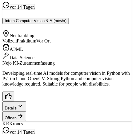
vor 14 Tagen
Intern Computer Vision & AI
(m/w/x)
Neutraubling
Vollzeit
Praktikum
Vor Ort
AI/ML
Data Science
Nejo KI-Zusammenfassung
Developing real-time AI models for computer vision in Python with
PyTorch and OpenCV. Strong Python and computer vision
knowledge required. Suitable for people with disabilities.
Details
Öffnen
KR
Krones
vor 14 Tagen