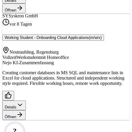
Details
Öffnen
SY
Syskron GmbH
vor 8 Tagen
Working Student - Onboarding Cloud Applications
(m/w/x)
Neutraubling, Regensburg
Vollzeit
Werkstudent
mit Homeoffice
Nejo KI-Zusammenfassung
Creating customer databases in MS SQL and maintenance lists in
Excel for cloud applications. Structured and independent working
style required. Flexible working hours, remote work opportunity.
Details
Öffnen
?