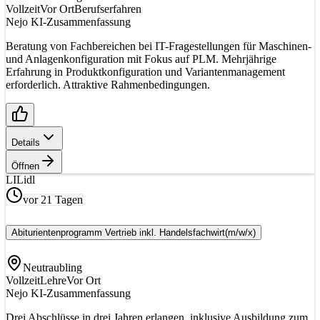
Vollzeit
Vor Ort
Berufserfahren
Nejo KI-Zusammenfassung
Beratung von Fachbereichen bei IT-Fragestellungen für Maschinen-
und Anlagenkonfiguration mit Fokus auf PLM. Mehrjährige
Erfahrung in Produktkonfiguration und Variantenmanagement
erforderlich. Attraktive Rahmenbedingungen.
Details
Öffnen
LI
Lidl
vor 21 Tagen
Abiturientenprogramm Vertrieb inkl. Handelsfachwirt
(m/w/x)
Neutraubling
Vollzeit
Lehre
Vor Ort
Nejo KI-Zusammenfassung
Drei Abschlüsse in drei Jahren erlangen, inklusive Ausbildung zum