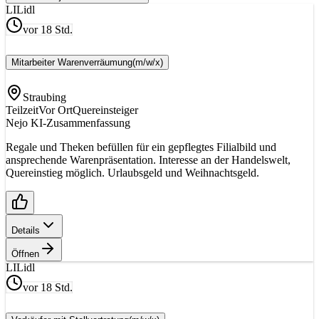
LI
Lidl
vor 18 Std.
Mitarbeiter Warenverräumung
(m/w/x)
Straubing
Teilzeit
Vor Ort
Quereinsteiger
Nejo KI-Zusammenfassung
Regale und Theken befüllen für ein gepflegtes Filialbild und
ansprechende Warenpräsentation. Interesse an der Handelswelt,
Quereinstieg möglich. Urlaubsgeld und Weihnachtsgeld.
Details
Öffnen
LI
Lidl
vor 18 Std.