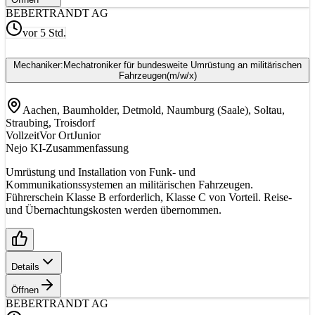
BE
BERTRANDT AG
vor 5 Std.
Mechaniker:Mechatroniker für bundesweite Umrüstung an militärischen
Fahrzeugen
(m/w/x)
Aachen, Baumholder, Detmold, Naumburg (Saale), Soltau,
Straubing, Troisdorf
Vollzeit
Vor Ort
Junior
Nejo KI-Zusammenfassung
Umrüstung und Installation von Funk- und
Kommunikationssystemen an militärischen Fahrzeugen.
Führerschein Klasse B erforderlich, Klasse C von Vorteil. Reise-
und Übernachtungskosten werden übernommen.
Details
Öffnen
BE
BERTRANDT AG