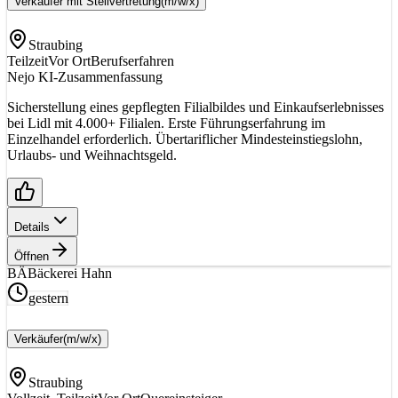
Verkäufer mit Stellvertretung
(m/w/x)
Straubing
Teilzeit
Vor Ort
Berufserfahren
Nejo KI-Zusammenfassung
Sicherstellung eines gepflegten Filialbildes und Einkaufserlebnisses
bei Lidl mit 4.000+ Filialen. Erste Führungserfahrung im
Einzelhandel erforderlich. Übertariflicher Mindesteinstiegslohn,
Urlaubs- und Weihnachtsgeld.
Details
Öffnen
BÄ
Bäckerei Hahn
gestern
Verkäufer
(m/w/x)
Straubing