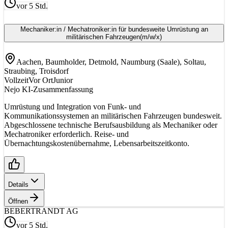
vor 5 Std.
Mechaniker:in / Mechatroniker:in für bundesweite Umrüstung an
militärischen Fahrzeugen
(m/w/x)
Aachen, Baumholder, Detmold, Naumburg (Saale), Soltau,
Straubing, Troisdorf
Vollzeit
Vor Ort
Junior
Nejo KI-Zusammenfassung
Umrüstung und Integration von Funk- und
Kommunikationssystemen an militärischen Fahrzeugen bundesweit.
Abgeschlossene technische Berufsausbildung als Mechaniker oder
Mechatroniker erforderlich. Reise- und
Übernachtungskostenübernahme, Lebensarbeitszeitkonto.
Details
Öffnen
BE
BERTRANDT AG
vor 5 Std.