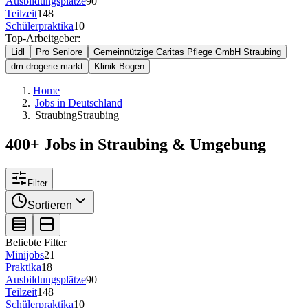
Ausbildungsplätze
90
Teilzeit
148
Schülerpraktika
10
Top-Arbeitgeber:
Lidl
Pro Seniore
Gemeinnützige Caritas Pflege GmbH Straubing
dm drogerie markt
Klinik Bogen
Home
|
Jobs in Deutschland
|
Straubing
Straubing
400+ Jobs in Straubing & Umgebung
Filter
Sortieren
Beliebte Filter
Minijobs
21
Praktika
18
Ausbildungsplätze
90
Teilzeit
148
Schülerpraktika
10