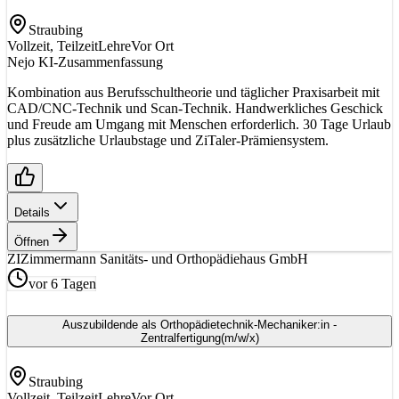
Straubing
Vollzeit, Teilzeit
Lehre
Vor Ort
Nejo KI-Zusammenfassung
Kombination aus Berufsschultheorie und täglicher Praxisarbeit mit
CAD/CNC-Technik und Scan-Technik. Handwerkliches Geschick
und Freude am Umgang mit Menschen erforderlich. 30 Tage Urlaub
plus zusätzliche Urlaubstage und ZiTaler-Prämiensystem.
Details
Öffnen
ZI
Zimmermann Sanitäts- und Orthopädiehaus GmbH
vor 6 Tagen
Auszubildende als Orthopädietechnik-Mechaniker:in -
Zentralfertigung
(m/w/x)
Straubing
Vollzeit, Teilzeit
Lehre
Vor Ort