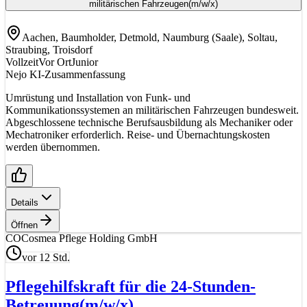
militärischen Fahrzeugen
(m/w/x)
Aachen, Baumholder, Detmold, Naumburg (Saale), Soltau,
Straubing, Troisdorf
Vollzeit
Vor Ort
Junior
Nejo KI-Zusammenfassung
Umrüstung und Installation von Funk- und
Kommunikationssystemen an militärischen Fahrzeugen bundesweit.
Abgeschlossene technische Berufsausbildung als Mechaniker oder
Mechatroniker erforderlich. Reise- und Übernachtungskosten
werden übernommen.
Details
Öffnen
CO
Cosmea Pflege Holding GmbH
vor 12 Std.
Pflegehilfskraft für die 24-Stunden-
Betreuung
(m/w/x)