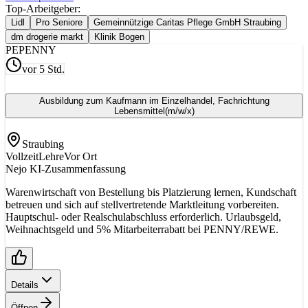
Top-Arbeitgeber:
Lidl
Pro Seniore
Gemeinnützige Caritas Pflege GmbH Straubing
dm drogerie markt
Klinik Bogen
PE
PENNY
vor 5 Std.
Ausbildung zum Kaufmann im Einzelhandel, Fachrichtung
Lebensmittel
(m/w/x)
Straubing
Vollzeit
Lehre
Vor Ort
Nejo KI-Zusammenfassung
Warenwirtschaft von Bestellung bis Platzierung lernen, Kundschaft
betreuen und sich auf stellvertretende Marktleitung vorbereiten.
Hauptschul- oder Realschulabschluss erforderlich. Urlaubsgeld,
Weihnachtsgeld und 5% Mitarbeiterrabatt bei PENNY/REWE.
Details
Öffnen