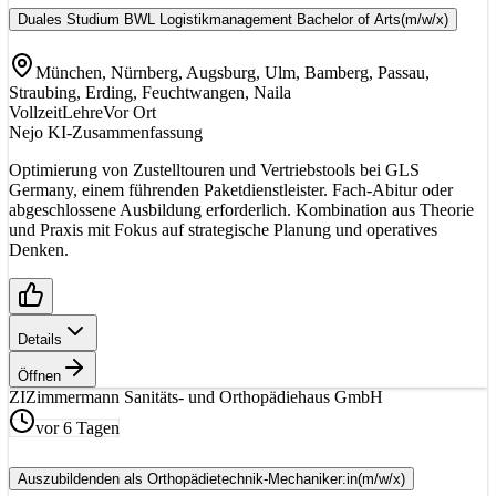
Duales Studium BWL Logistikmanagement Bachelor of Arts
(m/w/x)
München, Nürnberg, Augsburg, Ulm, Bamberg, Passau,
Straubing, Erding, Feuchtwangen, Naila
Vollzeit
Lehre
Vor Ort
Nejo KI-Zusammenfassung
Optimierung von Zustelltouren und Vertriebstools bei GLS
Germany, einem führenden Paketdienstleister. Fach-Abitur oder
abgeschlossene Ausbildung erforderlich. Kombination aus Theorie
und Praxis mit Fokus auf strategische Planung und operatives
Denken.
Details
Öffnen
ZI
Zimmermann Sanitäts- und Orthopädiehaus GmbH
vor 6 Tagen
Auszubildenden als Orthopädietechnik-Mechaniker:in
(m/w/x)