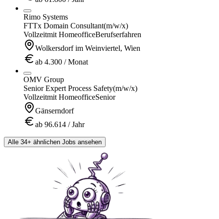
Rimo Systems
FTTx Domain Consultant
(m/w/x)
Vollzeit
mit Homeoffice
Berufserfahren
Wolkersdorf im Weinviertel, Wien
ab 4.300 / Monat
OMV Group
Senior Expert Process Safety
(m/w/x)
Vollzeit
mit Homeoffice
Senior
Gänserndorf
ab 96.614 / Jahr
Alle 34+ ähnlichen Jobs ansehen