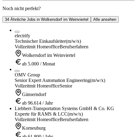
Noch nicht perfekt?
34 Ähnliche Jobs in Wolkersdorf im Weinviertel
Alle ansehen
electrify
Technischer Einkaufsleiter
(m/w/x)
Vollzeit
mit Homeoffice
Berufserfahren
Wolkersdorf im Weinviertel
ab 5.000 / Monat
OMV Group
Senior Expert Automation Engineering
(m/w/x)
Vollzeit
mit Homeoffice
Senior
Gänserndorf
ab 96.614 / Jahr
Liebherr-Transportation Systems GmbH & Co. KG
Experte für RAMS & LCC
(m/w/x)
Vollzeit
mit Homeoffice
Berufserfahren
Korneuburg
ab 61.800 / Jahr