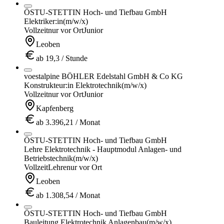
ÖSTU-STETTIN Hoch- und Tiefbau GmbH
Elektriker:in
(m/w/x)
Vollzeit
nur vor Ort
Junior
Leoben
ab 19,3 / Stunde
voestalpine BÖHLER Edelstahl GmbH & Co KG
Konstrukteur:in Elektrotechnik
(m/w/x)
Vollzeit
nur vor Ort
Junior
Kapfenberg
ab 3.396,21 / Monat
ÖSTU-STETTIN Hoch- und Tiefbau GmbH
Lehre Elektrotechnik - Hauptmodul Anlagen- und
Betriebstechnik
(m/w/x)
Vollzeit
Lehre
nur vor Ort
Leoben
ab 1.308,54 / Monat
ÖSTU-STETTIN Hoch- und Tiefbau GmbH
Bauleitung Elektrotechnik Anlagenbau
(m/w/x)