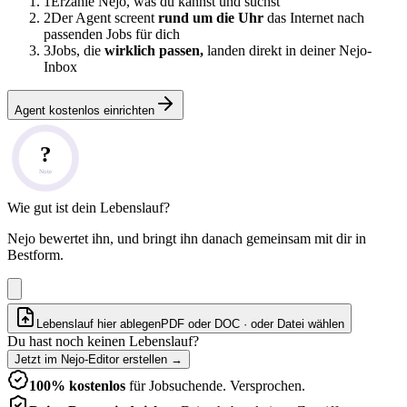
1
Erzähle Nejo, was du kannst und suchst
2
Der Agent screent
rund um die Uhr
das Internet nach
passenden Jobs für dich
3
Jobs, die
wirklich passen,
landen direkt in deiner Nejo-
Inbox
Agent kostenlos einrichten
?
Note
Wie gut ist dein Lebenslauf?
Nejo bewertet ihn, und bringt ihn danach gemeinsam mit dir in
Bestform.
Lebenslauf hier ablegen
PDF oder DOC · oder
Datei wählen
Du hast noch keinen Lebenslauf?
Jetzt im Nejo-Editor erstellen
→
100% kostenlos
für Jobsuchende. Versprochen.