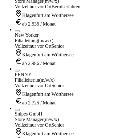
Store Manager
(m/w/x)
Vollzeit
nur vor Ort
Berufserfahren
Klagenfurt am Wörthersee
ab 2.535 / Monat
New Yorker
Filialleitung
(m/w/x)
Vollzeit
nur vor Ort
Senior
Klagenfurt am Wörthersee
ab 2.986 / Monat
PENNY
Filialleiter:in
(m/w/x)
Vollzeit
nur vor Ort
Senior
Klagenfurt am Wörthersee
ab 2.725 / Monat
Snipes GmbH
Store Manager
(m/w/x)
Vollzeit
nur vor Ort
Senior
Klagenfurt am Wörthersee