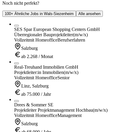
Noch nicht perfekt?
100+ Ähnliche Jobs in Wals-Siezenheim
Alle ansehen
SES Spar European Shopping Centers GmbH
Überregionaler Bauprojektleiter
(m/w/x)
Vollzeit
mit Homeoffice
Berufserfahren
Salzburg
ab 2.268 / Monat
Real-Treuhand Immobilien GmbH
Projektleiter:in Immobilien
(m/w/x)
Vollzeit
mit Homeoffice
Senior
Linz, Salzburg
ab 75.000 / Jahr
Drees & Sommer SE
Projektleiter Projektmanagement Hochbau
(m/w/x)
Vollzeit
mit Homeoffice
Management
Salzburg
ab 68.000 / Jahr