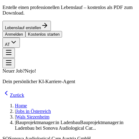
Erstelle einen professionellen Lebenslauf – kostenlos als PDF zum
Download.
Lebenslauf erstellen
Anmelden
Kostenlos starten
AT
Neuer Job?
Nejo!
Dein persönlicher KI-Karriere-Agent
Zurück
Home
|
Jobs in Österreich
|
Wals Siezenheim
|
Bauprojektmanager:in Ladenbau
Bauprojektmanager:in
Ladenbau bei Sonova Audiological Car...
SO
Sonova Audiological Care Austria GmbH