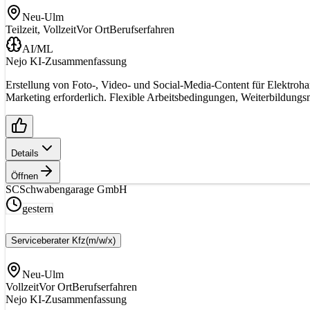
Neu-Ulm
Teilzeit, Vollzeit
Vor Ort
Berufserfahren
AI/ML
Nejo KI-Zusammenfassung
Erstellung von Foto-, Video- und Social-Media-Content für Elektroha
Marketing erforderlich. Flexible Arbeitsbedingungen, Weiterbildun
Details
Öffnen
SC
Schwabengarage GmbH
gestern
Serviceberater Kfz
(m/w/x)
Neu-Ulm
Vollzeit
Vor Ort
Berufserfahren
Nejo KI-Zusammenfassung