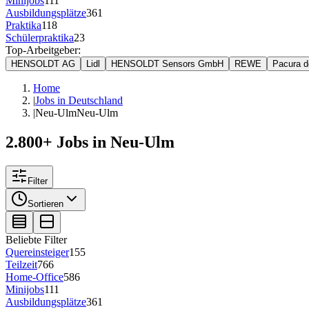
Minijobs
111
Ausbildungsplätze
361
Praktika
118
Schülerpraktika
23
Top-Arbeitgeber:
HENSOLDT AG
Lidl
HENSOLDT Sensors GmbH
REWE
Pacura 
Home
|
Jobs in Deutschland
|
Neu-Ulm
Neu-Ulm
2.800+ Jobs in Neu-Ulm
Filter
Sortieren
Beliebte Filter
Quereinsteiger
155
Teilzeit
766
Home-Office
586
Minijobs
111
Ausbildungsplätze
361