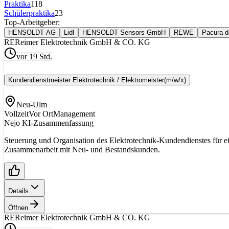
Praktika
118
Schülerpraktika
23
Top-Arbeitgeber:
HENSOLDT AG
Lidl
HENSOLDT Sensors GmbH
REWE
Pacura 
RE
Reimer Elektrotechnik GmbH & CO. KG
vor 19 Std.
Kundendienstmeister Elektrotechnik / Elektromeister
(m/w/x)
Neu-Ulm
Vollzeit
Vor Ort
Management
Nejo KI-Zusammenfassung
Steuerung und Organisation des Elektrotechnik-Kundendienstes für e
Zusammenarbeit mit Neu- und Bestandskunden.
Details
Öffnen
RE
Reimer Elektrotechnik GmbH & CO. KG