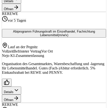
Details
Öffnen
RE
REWE
vor 5 Tagen
Abiprogramm Führungskraft im Einzelhandel, Fachrichtung
Lebensmittel
(m/w/x)
Lauf an der Pegnitz
Vollzeit
Befristeter Vertrag
Vor Ort
Nejo KI-Zusammenfassung
Organisation des Gesamtmarktes, Warenbeschaffung und -lagerung
für Lebensmittelhandel. Gutes (Fach-)Abitur erforderlich. 5%
Einkaufsrabatt bei REWE und PENNY.
Details
Öffnen
RE
REWE