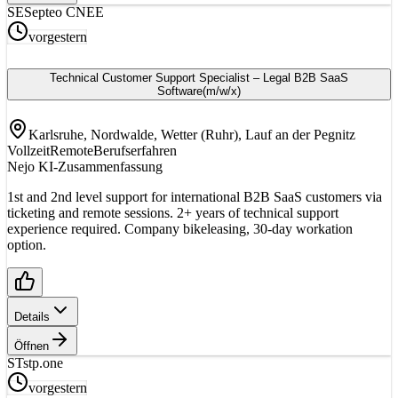
SE
Septeo CNEE
vorgestern
Technical Customer Support Specialist – Legal B2B SaaS
Software
(m/w/x)
Karlsruhe, Nordwalde, Wetter (Ruhr), Lauf an der Pegnitz
Vollzeit
Remote
Berufserfahren
Nejo KI-Zusammenfassung
1st and 2nd level support for international B2B SaaS customers via
ticketing and remote sessions. 2+ years of technical support
experience required. Company bikeleasing, 30-day workation
option.
Details
Öffnen
ST
stp.one
vorgestern