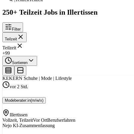
250+ Teilzeit Jobs in Illertissen
Filter
Teilzeit
Teilzeit
+99
Sortieren
KE
KERN Schuhe | Mode | Lifestyle
vor 2 Std.
Modeberater:in
(m/w/x)
Illertissen
Vollzeit, Teilzeit
Vor Ort
Berufserfahren
Nejo KI-Zusammenfassung