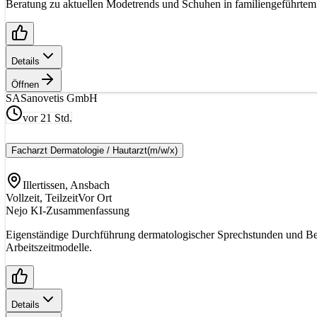
Beratung zu aktuellen Modetrends und Schuhen in familiengeführtem E
Details
Öffnen
SA
Sanovetis GmbH
vor 21 Std.
Facharzt Dermatologie / Hautarzt
(m/w/x)
Illertissen, Ansbach
Vollzeit, Teilzeit
Vor Ort
Nejo KI-Zusammenfassung
Eigenständige Durchführung dermatologischer Sprechstunden und Beh
Arbeitszeitmodelle.
Details