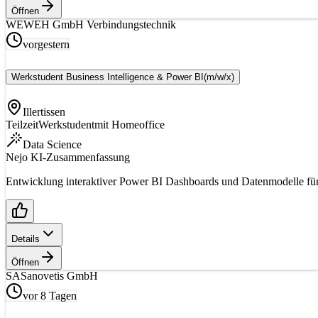
Öffnen
WE
WEH GmbH Verbindungstechnik
vorgestern
Werkstudent Business Intelligence & Power BI
(m/w/x)
Illertissen
Teilzeit
Werkstudent
mit Homeoffice
Data Science
Nejo KI-Zusammenfassung
Entwicklung interaktiver Power BI Dashboards und Datenmodelle für v
Details
Öffnen
SA
Sanovetis GmbH
vor 8 Tagen