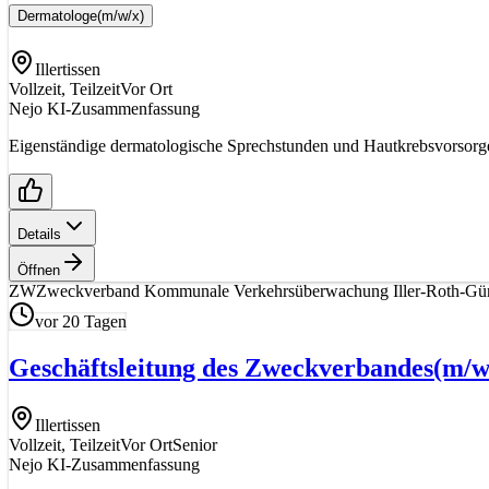
Dermatologe
(m/w/x)
Illertissen
Vollzeit, Teilzeit
Vor Ort
Nejo KI-Zusammenfassung
Eigenständige dermatologische Sprechstunden und Hautkrebsvorsorge
Details
Öffnen
ZW
Zweckverband Kommunale Verkehrsüberwachung Iller-Roth-Gü
vor 20 Tagen
Geschäftsleitung des Zweckverbandes
(m/w
Illertissen
Vollzeit, Teilzeit
Vor Ort
Senior
Nejo KI-Zusammenfassung