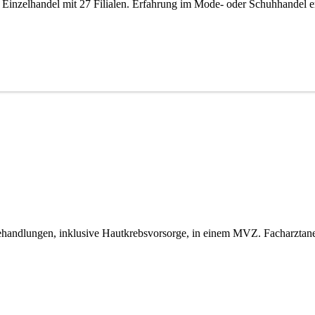
inzelhandel mit 27 Filialen. Erfahrung im Mode- oder Schuhhandel erfo
andlungen, inklusive Hautkrebsvorsorge, in einem MVZ. Facharztaner