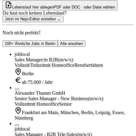
Lebenslauf hier ablegen
PDF oder DOC · oder
Datei wählen
Du hast noch keinen Lebenslauf?
Jetzt im Nejo-Editor erstellen
→
Noch nicht perfekt?
100+ Ähnliche Jobs in Berlin
Alle ansehen
joblocal
Sales Manager:in B2B
(m/w/x)
Vollzeit/Teilzeit
mit Homeoffice
Berufserfahren
Berlin
ab 75.000 / Jahr
Alexander Thamm GmbH
Senior Sales Manager - New Business
(m/w/x)
Vollzeit
mit Homeoffice
Senior
Frankfurt am Main, München, Berlin, Leipzig, Essen,
Nürnberg
joblocal
Sales Manager - B2B Tele-Sales
(m/w/x)