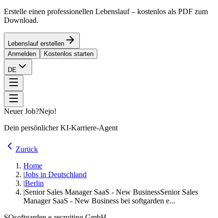
Erstelle einen professionellen Lebenslauf – kostenlos als PDF zum
Download.
Lebenslauf erstellen
Anmelden
Kostenlos starten
DE
Neuer Job?
Nejo!
Dein persönlicher KI-Karriere-Agent
Zurück
Home
|
Jobs in Deutschland
|
Berlin
|
Senior Sales Manager SaaS - New Business
Senior Sales
Manager SaaS - New Business bei softgarden e...
SO
softgarden e-recruiting GmbH