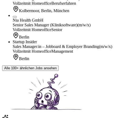
Vollzeit
mit Homeoffice
Berufserfahren
Kolbermoor, Berlin, München
Nia Health GmbH
Senior Sales Manager (Kliniksoftware)
(m/w/x)
Vollzeit
mit Homeoffice
Senior
Berlin
Startup Insider
Sales Manager:in – Jobboard & Employer Branding
(m/w/x)
Vollzeit
mit Homeoffice
Management
Berlin
Alle 100+ ähnlichen Jobs ansehen