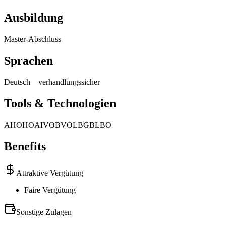
Ausbildung
Master-Abschluss
Sprachen
Deutsch
–
verhandlungssicher
Tools & Technologien
AHO
HOAI
VOB
VOL
BGB
LBO
Benefits
Attraktive Vergütung
Faire Vergütung
Sonstige Zulagen