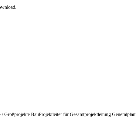
Download.
e / Großprojekte Bau
Projektleiter für Gesamtprojektleitung Generalplan