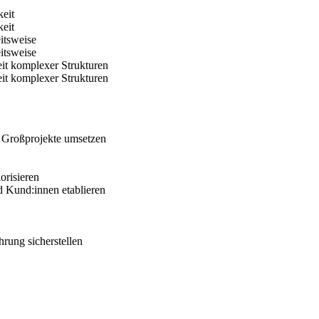
eit
eit
eitsweise
eitsweise
eit komplexer Strukturen
eit komplexer Strukturen
 Großprojekte umsetzen
orisieren
 Kund:innen etablieren
rung sicherstellen