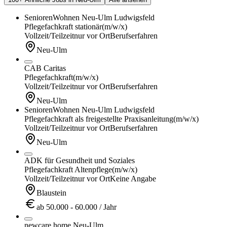
SeniorenWohnen Neu-Ulm Ludwigsfeld
Pflegefachkraft stationär
(m/w/x)
Vollzeit/Teilzeit
nur vor Ort
Berufserfahren
Neu-Ulm
CAB Caritas
Pflegefachkraft
(m/w/x)
Vollzeit/Teilzeit
nur vor Ort
Berufserfahren
Neu-Ulm
SeniorenWohnen Neu-Ulm Ludwigsfeld
Pflegefachkraft als freigestellte Praxisanleitung
(m/w/x)
Vollzeit/Teilzeit
nur vor Ort
Berufserfahren
Neu-Ulm
ADK für Gesundheit und Soziales
Pflegefachkraft Altenpflege
(m/w/x)
Vollzeit/Teilzeit
nur vor Ort
Keine Angabe
Blaustein
ab 50.000 - 60.000 / Jahr
newcare home Neu-Ulm