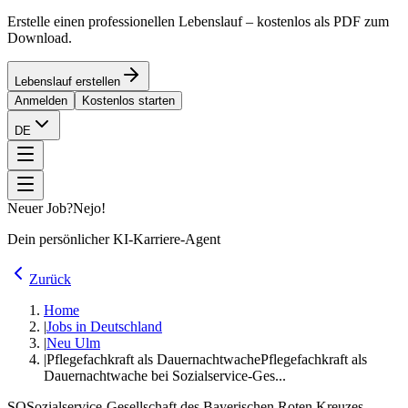
Erstelle einen professionellen Lebenslauf – kostenlos als PDF zum
Download.
Lebenslauf erstellen
Anmelden
Kostenlos starten
DE
Neuer Job?
Nejo!
Dein persönlicher KI-Karriere-Agent
Zurück
Home
|
Jobs in Deutschland
|
Neu Ulm
|
Pflegefachkraft als Dauernachtwache
Pflegefachkraft als
Dauernachtwache bei Sozialservice-Ges...
SO
Sozialservice-Gesellschaft des Bayerischen Roten Kreuzes