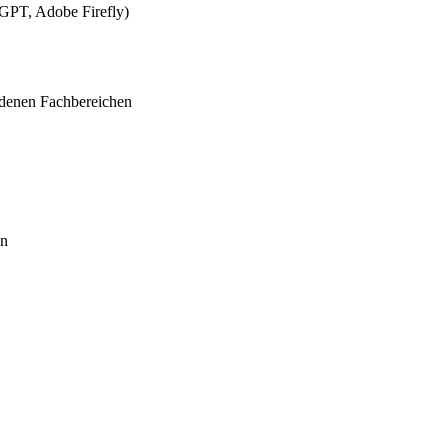
tGPT, Adobe Firefly)
edenen Fachbereichen
en