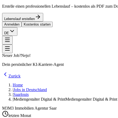
Erstelle einen professionellen Lebenslauf – kostenlos als PDF zum 
Lebenslauf erstellen
Anmelden
Kostenlos starten
DE
Neuer Job?
Nejo!
Dein persönlicher KI-Karriere-Agent
Zurück
Home
|
Jobs in Deutschland
|
Saarlouis
|
Mediengestalter Digital & Print
Mediengestalter Digital & Prin
M3
M3 Immobilien Agentur Saar
letzten Monat