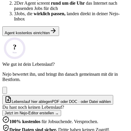
2
Der Agent screent
rund um die Uhr
das Internet nach
passenden Jobs für dich
3
Jobs, die
wirklich passen,
landen direkt in deiner Nejo-
Inbox
Agent kostenlos einrichten
?
Note
Wie gut ist dein Lebenslauf?
Nejo bewertet ihn, und bringt ihn danach gemeinsam mit dir in
Bestform.
Lebenslauf hier ablegen
PDF oder DOC · oder
Datei wählen
Du hast noch keinen Lebenslauf?
Jetzt im Nejo-Editor erstellen
→
100% kostenlos
für Jobsuchende. Versprochen.
Deine Daten sind sicher.
Dritte haben keinen Zugriff.