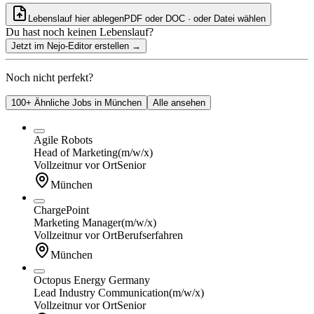
Lebenslauf hier ablegen
PDF oder DOC · oder
Datei wählen
Du hast noch keinen Lebenslauf?
Jetzt im Nejo-Editor erstellen
→
Noch nicht perfekt?
100+ Ähnliche Jobs in München
Alle ansehen
Agile Robots
Head of Marketing
(m/w/x)
Vollzeit
nur vor Ort
Senior
München
ChargePoint
Marketing Manager
(m/w/x)
Vollzeit
nur vor Ort
Berufserfahren
München
Octopus Energy Germany
Lead Industry Communication
(m/w/x)
Vollzeit
nur vor Ort
Senior