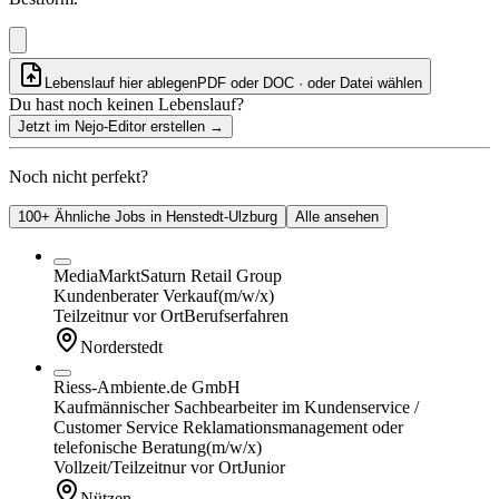
Lebenslauf hier ablegen
PDF oder DOC · oder
Datei wählen
Du hast noch keinen Lebenslauf?
Jetzt im Nejo-Editor erstellen
→
Noch nicht perfekt?
100+ Ähnliche Jobs in Henstedt-Ulzburg
Alle ansehen
MediaMarktSaturn Retail Group
Kundenberater Verkauf
(m/w/x)
Teilzeit
nur vor Ort
Berufserfahren
Norderstedt
Riess-Ambiente.de GmbH
Kaufmännischer Sachbearbeiter im Kundenservice /
Customer Service Reklamationsmanagement oder
telefonische Beratung
(m/w/x)
Vollzeit/Teilzeit
nur vor Ort
Junior
Nützen