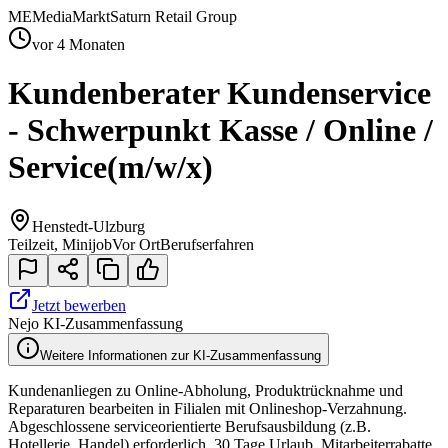
ME
MediaMarktSaturn Retail Group
vor 4 Monaten
Kundenberater Kundenservice
- Schwerpunkt Kasse / Online /
Service
(m/w/x)
Henstedt-Ulzburg
Teilzeit, Minijob
Vor Ort
Berufserfahren
Jetzt bewerben
Nejo KI-Zusammenfassung
Weitere Informationen zur KI-Zusammenfassung
Kundenanliegen zu Online-Abholung, Produktrücknahme und
Reparaturen bearbeiten in Filialen mit Onlineshop-Verzahnung.
Abgeschlossene serviceorientierte Berufsausbildung (z.B.
Hotellerie, Handel) erforderlich. 30 Tage Urlaub, Mitarbeiterrabatte.