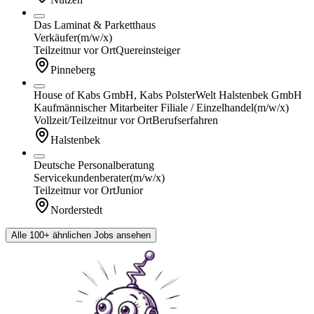
Das Laminat & Parketthaus
Verkäufer
(m/w/x)
Teilzeit
nur vor Ort
Quereinsteiger
Pinneberg
House of Kabs GmbH, Kabs PolsterWelt Halstenbek GmbH
Kaufmännischer Mitarbeiter Filiale / Einzelhandel
(m/w/x)
Vollzeit/Teilzeit
nur vor Ort
Berufserfahren
Halstenbek
Deutsche Personalberatung
Servicekundenberater
(m/w/x)
Teilzeit
nur vor Ort
Junior
Norderstedt
Alle 100+ ähnlichen Jobs ansehen