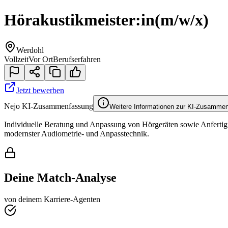
Hörakustikmeister:in
(m/w/x)
Werdohl
Vollzeit
Vor Ort
Berufserfahren
Jetzt bewerben
Nejo KI-Zusammenfassung
Weitere Informationen zur KI-Zusamme
Individuelle Beratung und Anpassung von Hörgeräten sowie Anfertigun
modernster Audiometrie- und Anpasstechnik.
Deine Match-Analyse
von deinem Karriere-Agenten