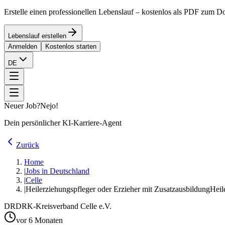
Erstelle einen professionellen Lebenslauf – kostenlos als PDF zum 
Lebenslauf erstellen
Anmelden
Kostenlos starten
DE
Neuer Job?
Nejo!
Dein persönlicher KI-Karriere-Agent
Zurück
Home
|
Jobs in Deutschland
|
Celle
|
Heilerziehungspfleger oder Erzieher mit Zusatzausbildung
Heil
DR
DRK-Kreisverband Celle e.V.
vor 6 Monaten