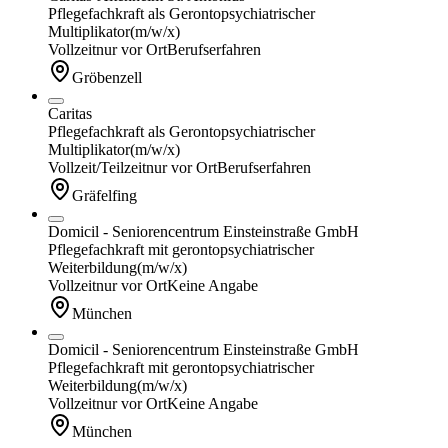
Pflegefachkraft als Gerontopsychiatrischer
Multiplikator
(m/w/x)
Vollzeit
nur vor Ort
Berufserfahren
Gröbenzell
Caritas
Pflegefachkraft als Gerontopsychiatrischer
Multiplikator
(m/w/x)
Vollzeit/Teilzeit
nur vor Ort
Berufserfahren
Gräfelfing
Domicil - Seniorencentrum Einsteinstraße GmbH
Pflegefachkraft mit gerontopsychiatrischer
Weiterbildung
(m/w/x)
Vollzeit
nur vor Ort
Keine Angabe
München
Domicil - Seniorencentrum Einsteinstraße GmbH
Pflegefachkraft mit gerontopsychiatrischer
Weiterbildung
(m/w/x)
Vollzeit
nur vor Ort
Keine Angabe
München