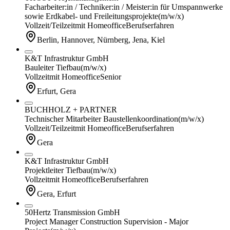
Facharbeiter:in / Techniker:in / Meister:in für Umspannwerke
sowie Erdkabel- und Freileitungsprojekte
(m/w/x)
Vollzeit/Teilzeit
mit Homeoffice
Berufserfahren
Berlin, Hannover, Nürnberg, Jena, Kiel
K&T Infrastruktur GmbH
Bauleiter Tiefbau
(m/w/x)
Vollzeit
mit Homeoffice
Senior
Erfurt, Gera
BUCHHOLZ + PARTNER
Technischer Mitarbeiter Baustellenkoordination
(m/w/x)
Vollzeit/Teilzeit
mit Homeoffice
Berufserfahren
Gera
K&T Infrastruktur GmbH
Projektleiter Tiefbau
(m/w/x)
Vollzeit
mit Homeoffice
Berufserfahren
Gera, Erfurt
50Hertz Transmission GmbH
Project Manager Construction Supervision - Major