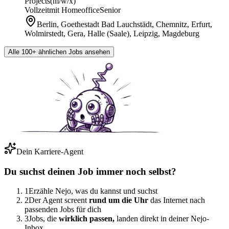
Projects
(m/w/x)
Vollzeit
mit Homeoffice
Senior
Berlin, Goethestadt Bad Lauchstädt, Chemnitz, Erfurt,
Wolmirstedt, Gera, Halle (Saale), Leipzig, Magdeburg
Alle 100+ ähnlichen Jobs ansehen
Dein Karriere-Agent
Du suchst deinen Job immer noch selbst?
1
Erzähle Nejo, was du kannst und suchst
2
Der Agent screent
rund um die Uhr
das Internet nach
passenden Jobs für dich
3
Jobs, die
wirklich passen,
landen direkt in deiner Nejo-
Inbox