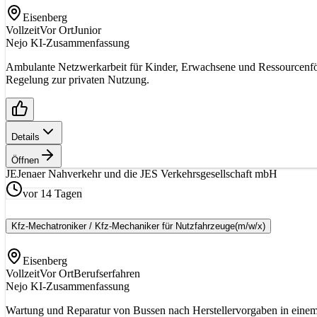
Eisenberg
Vollzeit
Vor Ort
Junior
Nejo KI-Zusammenfassung
Ambulante Netzwerkarbeit für Kinder, Erwachsene und Ressourcenförd
Regelung zur privaten Nutzung.
Details
Öffnen
JE
Jenaer Nahverkehr und die JES Verkehrsgesellschaft mbH
vor 14 Tagen
Kfz-Mechatroniker / Kfz-Mechaniker für Nutzfahrzeuge
(m/w/x)
Eisenberg
Vollzeit
Vor Ort
Berufserfahren
Nejo KI-Zusammenfassung
Wartung und Reparatur von Bussen nach Herstellervorgaben in eine