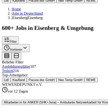
Lidl
Kaufland
Pacura doc GmbH
Neo Temp GmbH
REWE
Home
|
Jobs in Deutschland
|
Eisenberg
Eisenberg
600+ Jobs in Eisenberg & Umgebung
Filter
Sortieren
Beliebte Filter
Ausbildungsplätze
107
Teilzeit
216
Top-Arbeitgeber:
Lidl
Kaufland
Pacura doc GmbH
Neo Temp GmbH
REWE
WE
WENDEPUNKT e.V.
vor 12 Tagen
Mitarbeiter:in für ANKER (SHK+Jena) – Ambulante Netzwerkarbeit für Kin