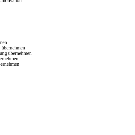
-motivation
hmen
ng übernehmen
rgung übernehmen
bernehmen
übernehmen