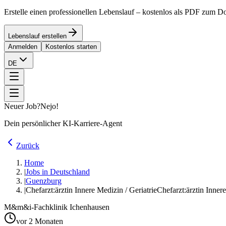
Erstelle einen professionellen Lebenslauf – kostenlos als PDF zum 
Lebenslauf erstellen
Anmelden
Kostenlos starten
DE
Neuer Job?
Nejo!
Dein persönlicher KI-Karriere-Agent
Zurück
Home
|
Jobs in Deutschland
|
Guenzburg
|
Chefarzt:ärztin Innere Medizin / Geriatrie
Chefarzt:ärztin Inner
M&
m&i-Fachklinik Ichenhausen
vor 2 Monaten