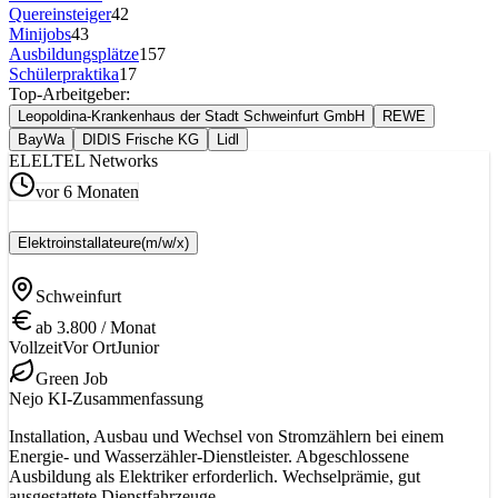
Quereinsteiger
42
Minijobs
43
Ausbildungsplätze
157
Schülerpraktika
17
Top-Arbeitgeber:
Leopoldina-Krankenhaus der Stadt Schweinfurt GmbH
REWE
BayWa
DIDIS Frische KG
Lidl
EL
ELTEL Networks
vor 6 Monaten
Elektroinstallateure
(m/w/x)
Schweinfurt
ab 3.800 / Monat
Vollzeit
Vor Ort
Junior
Green Job
Nejo KI-Zusammenfassung
Installation, Ausbau und Wechsel von Stromzählern bei einem
Energie- und Wasserzähler-Dienstleister. Abgeschlossene
Ausbildung als Elektriker erforderlich. Wechselprämie, gut
ausgestattete Dienstfahrzeuge.