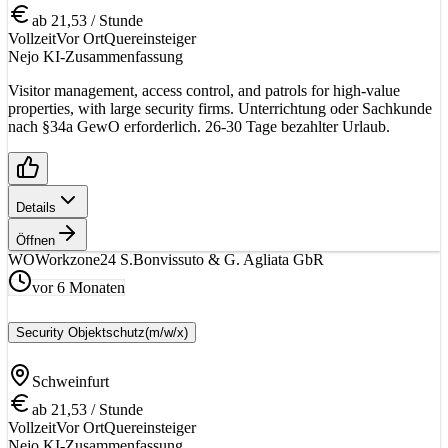
ab 21,53 / Stunde
Vollzeit
Vor Ort
Quereinsteiger
Nejo KI-Zusammenfassung
Visitor management, access control, and patrols for high-value
properties, with large security firms. Unterrichtung oder Sachkunde
nach §34a GewO erforderlich. 26-30 Tage bezahlter Urlaub.
Details
Öffnen
WO
Workzone24 S.Bonvissuto & G. Agliata GbR
vor 6 Monaten
Security Objektschutz
(m/w/x)
Schweinfurt
ab 21,53 / Stunde
Vollzeit
Vor Ort
Quereinsteiger
Nejo KI-Zusammenfassung