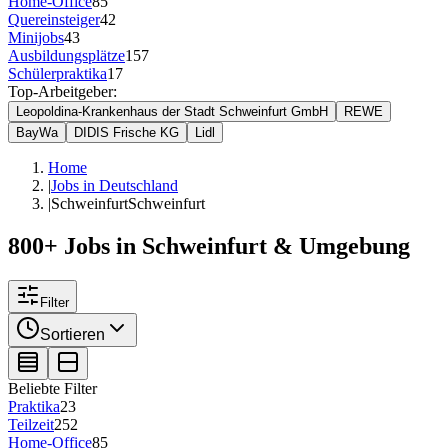
Home-Office
85
Quereinsteiger
42
Minijobs
43
Ausbildungsplätze
157
Schülerpraktika
17
Top-Arbeitgeber:
Leopoldina-Krankenhaus der Stadt Schweinfurt GmbH
REWE
BayWa
DIDIS Frische KG
Lidl
Home
|
Jobs in Deutschland
|
Schweinfurt
Schweinfurt
800+ Jobs in Schweinfurt & Umgebung
Filter
Sortieren
Beliebte Filter
Praktika
23
Teilzeit
252
Home-Office
85