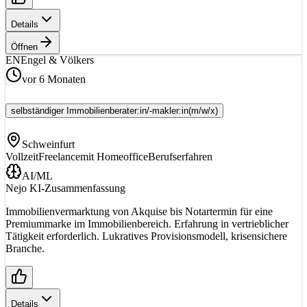
Details
Öffnen
EN
Engel & Völkers
vor 6 Monaten
selbständiger Immobilienberater:in/-makler:in
(m/w/x)
Schweinfurt
Vollzeit
Freelance
mit Homeoffice
Berufserfahren
AI/ML
Nejo KI-Zusammenfassung
Immobilienvermarktung von Akquise bis Notartermin für eine
Premiummarke im Immobilienbereich. Erfahrung in vertrieblicher
Tätigkeit erforderlich. Lukratives Provisionsmodell, krisensichere
Branche.
Details