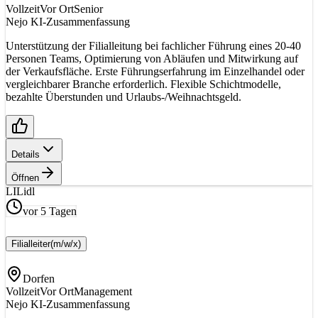
Vollzeit
Vor Ort
Senior
Nejo KI-Zusammenfassung
Unterstützung der Filialleitung bei fachlicher Führung eines 20-40
Personen Teams, Optimierung von Abläufen und Mitwirkung auf
der Verkaufsfläche. Erste Führungserfahrung im Einzelhandel oder
vergleichbarer Branche erforderlich. Flexible Schichtmodelle,
bezahlte Überstunden und Urlaubs-/Weihnachtsgeld.
Details
Öffnen
LI
Lidl
vor 5 Tagen
Filialleiter
(m/w/x)
Dorfen
Vollzeit
Vor Ort
Management
Nejo KI-Zusammenfassung