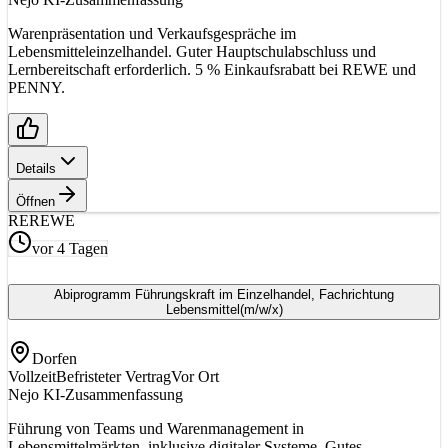
Warenpräsentation und Verkaufsgespräche im
Lebensmitteleinzelhandel. Guter Hauptschulabschluss und
Lernbereitschaft erforderlich. 5 % Einkaufsrabatt bei REWE und
PENNY.
Details
Öffnen
RE
REWE
vor 4 Tagen
Abiprogramm Führungskraft im Einzelhandel, Fachrichtung
Lebensmittel
(m/w/x)
Dorfen
Vollzeit
Befristeter Vertrag
Vor Ort
Nejo KI-Zusammenfassung
Führung von Teams und Warenmanagement in
Lebensmittelmärkten, inklusive digitaler Systeme. Gutes