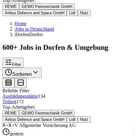
Top-Arbeitgeber:
REWE
GEWO Feinmechanik GmbH
Airbus Defence and Space GmbH
Lidl
Nutz
Home
|
Jobs in Deutschland
|
Dorfen
Dorfen
600+ Jobs in Dorfen & Umgebung
Filter
Sortieren
Beliebte Filter
Ausbildungsplätze
134
Teilzeit
172
Top-Arbeitgeber:
REWE
GEWO Feinmechanik GmbH
Airbus Defence and Space GmbH
Lidl
Nutz
R+
R+V Allgemeine Versicherung AG
gestern