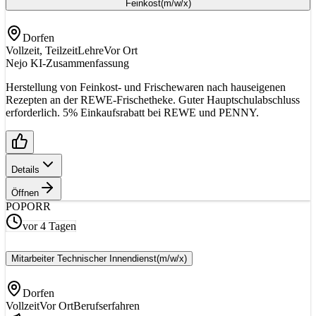
Feinkost
(m/w/x)
Dorfen
Vollzeit, Teilzeit
Lehre
Vor Ort
Nejo KI-Zusammenfassung
Herstellung von Feinkost- und Frischewaren nach hauseigenen
Rezepten an der REWE-Frischetheke. Guter Hauptschulabschluss
erforderlich. 5% Einkaufsrabatt bei REWE und PENNY.
Details
Öffnen
PO
PORR
vor 4 Tagen
Mitarbeiter Technischer Innendienst
(m/w/x)
Dorfen
Vollzeit
Vor Ort
Berufserfahren