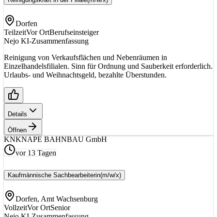
Dorfen
Teilzeit
Vor Ort
Berufseinsteiger
Nejo KI-Zusammenfassung
Reinigung von Verkaufsflächen und Nebenräumen in
Einzelhandelsfilialen. Sinn für Ordnung und Sauberkeit erforderlich.
Urlaubs- und Weihnachtsgeld, bezahlte Überstunden.
Details
Öffnen
KN
KNAPE BAHNBAU GmbH
vor 13 Tagen
Kaufmännische Sachbearbeiterin
(m/w/x)
Dorfen, Amt Wachsenburg
Vollzeit
Vor Ort
Senior
Nejo KI-Zusammenfassung