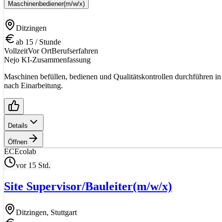
Maschinenbediener
(m/w/x)
Ditzingen
ab 15 / Stunde
Vollzeit
Vor Ort
Berufserfahren
Nejo KI-Zusammenfassung
Maschinen befüllen, bedienen und Qualitätskontrollen durchführen in
nach Einarbeitung.
Details
Öffnen
EC
Ecolab
vor 15 Std.
Site Supervisor/Bauleiter
(m/w/x)
Ditzingen, Stuttgart