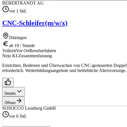
BE
BERTRANDT AG
vor 1 Std.
CNC-Schleifer
(m/w/x)
Ditzingen
ab 19 / Stunde
Vollzeit
Vor Ort
Berufserfahren
Nejo KI-Zusammenfassung
Einrichten, Bedienen und Überwachen von CNC-gesteuerten Doppelpla
erforderlich. Weiterbildungsangebote und betriebliche Altersvorsorge.
Details
Öffnen
SO
SOCCO Leonberg GmbH
vor 6 Std.