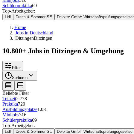
Minijobs
316
Schülerpraktika
69
Top-Arbeitgeber:
Lidl
Drees & Sommer SE
Deloitte GmbH Wirtschaftsprüfungsgesellsch
Home
|
Jobs in Deutschland
|
Ditzingen
Ditzingen
10.800+ Jobs in Ditzingen & Umgebung
Filter
Sortieren
Beliebte Filter
Teilzeit
2.778
Praktika
720
Ausbildungsplätze
1.081
Minijobs
316
Schülerpraktika
69
Top-Arbeitgeber:
Lidl
Drees & Sommer SE
Deloitte GmbH Wirtschaftsprüfungsgesellsch