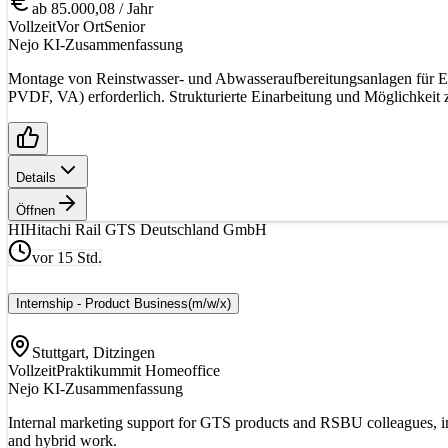
ab 85.000,08 / Jahr
Vollzeit
Vor Ort
Senior
Nejo KI-Zusammenfassung
Montage von Reinstwasser- und Abwasseraufbereitungsanlagen für E
PVDF, VA) erforderlich. Strukturierte Einarbeitung und Möglichkeit 
Details
Öffnen
HI
Hitachi Rail GTS Deutschland GmbH
vor 15 Std.
Internship - Product Business
(m/w/x)
Stuttgart, Ditzingen
Vollzeit
Praktikum
mit Homeoffice
Nejo KI-Zusammenfassung
Internal marketing support for GTS products and RSBU colleagues, inc
and hybrid work.