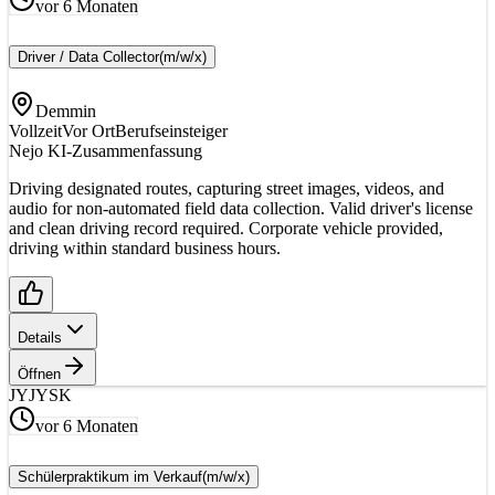
vor 6 Monaten
Driver / Data Collector
(m/w/x)
Demmin
Vollzeit
Vor Ort
Berufseinsteiger
Nejo KI-Zusammenfassung
Driving designated routes, capturing street images, videos, and
audio for non-automated field data collection. Valid driver's license
and clean driving record required. Corporate vehicle provided,
driving within standard business hours.
Details
Öffnen
JY
JYSK
vor 6 Monaten
Schülerpraktikum im Verkauf
(m/w/x)