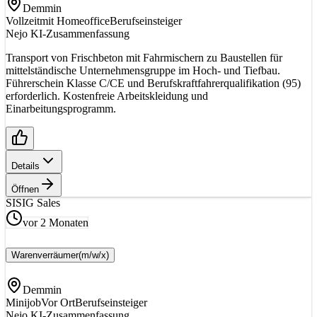
Demmin
Vollzeit
mit Homeoffice
Berufseinsteiger
Nejo KI-Zusammenfassung
Transport von Frischbeton mit Fahrmischern zu Baustellen für
mittelständische Unternehmensgruppe im Hoch- und Tiefbau.
Führerschein Klasse C/CE und Berufskraftfahrerqualifikation (95)
erforderlich. Kostenfreie Arbeitskleidung und
Einarbeitungsprogramm.
Details
Öffnen
SI
SIG Sales
vor 2 Monaten
Warenverräumer
(m/w/x)
Demmin
Minijob
Vor Ort
Berufseinsteiger
Nejo KI-Zusammenfassung