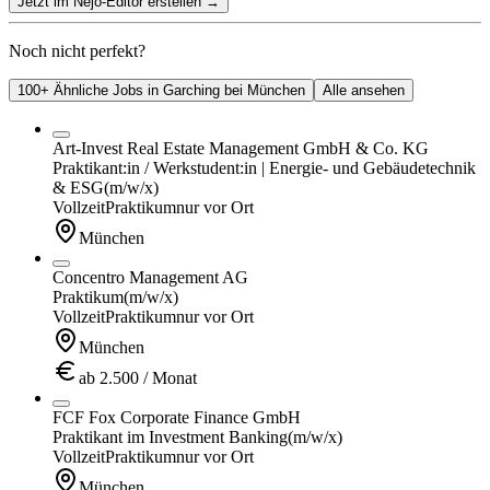
Jetzt im Nejo-Editor erstellen
→
Noch nicht perfekt?
100+ Ähnliche Jobs in Garching bei München
Alle ansehen
Art-Invest Real Estate Management GmbH & Co. KG
Praktikant:in / Werkstudent:in | Energie- und Gebäudetechnik
& ESG
(m/w/x)
Vollzeit
Praktikum
nur vor Ort
München
Concentro Management AG
Praktikum
(m/w/x)
Vollzeit
Praktikum
nur vor Ort
München
ab 2.500 / Monat
FCF Fox Corporate Finance GmbH
Praktikant im Investment Banking
(m/w/x)
Vollzeit
Praktikum
nur vor Ort
München