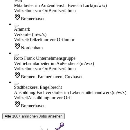
WM
Mitarbeiter im Außendienst - Bereich Lack
(m/w/x)
Vollzeit
nur vor Ort
Berufserfahren
Bremerhaven
Aramark
Verkäufer
(m/w/x)
Vollzeit/Teilzeit
nur vor Ort
Junior
Nordenham
Roto Frank Unternehmensgruppe
Vertriebsmitarbeiter im Außendienst
(m/w/x)
Vollzeit
nur vor Ort
Berufserfahren
Bremen, Bremerhaven, Cuxhaven
Stadtbäckerei Engelbrecht
Ausbildung Fachverkäufer im Lebensmittelhandwerk
(m/w/x)
Vollzeit
Ausbildung
nur vor Ort
Bremerhaven
Alle 100+ ähnlichen Jobs ansehen