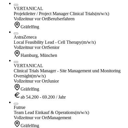
VERTANICAL
Projektleiter / Project Manager Clinical Trials
(m/w/x)
Vollzeit
nur vor Ort
Berufserfahren
Gräfelfing
AstraZeneca
Local Feasibility Lead - Cell Therapy
(m/w/x)
Vollzeit
nur vor Ort
Senior
Hamburg, München
VERTANICAL
Clinical Trials Manager - Site Management und Monitoring
Oversight
(m/w/x)
Vollzeit
nur vor Ort
Junior
Gräfelfing
ab 54.200 - 69.200 / Jahr
Futrue
Team Lead Einkauf & Operations
(m/w/x)
Vollzeit
nur vor Ort
Management
Gräfelfing