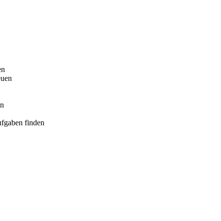
en
euen
en
ufgaben finden