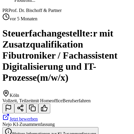
Fibutroni...
PR
Prof. Dr. Bischoff & Partner
vor 5 Monaten
Steuerfachangestellte:r mit
Zusatzqualifikation
Fibutroniker / Fachassistent
Digitalisierung und IT-
Prozesse
(m/w/x)
Köln
Vollzeit, Teilzeit
mit Homeoffice
Berufserfahren
Jetzt bewerben
Nejo KI-Zusammenfassung
Weitere Informationen zur KI-Zusammenfassung