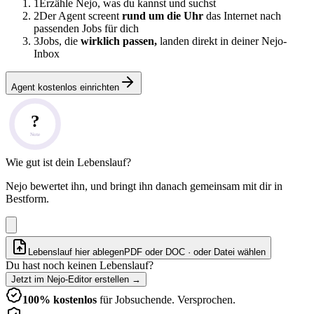
1
Erzähle Nejo, was du kannst und suchst
2
Der Agent screent
rund um die Uhr
das Internet nach
passenden Jobs für dich
3
Jobs, die
wirklich passen,
landen direkt in deiner Nejo-
Inbox
Agent kostenlos einrichten
?
Note
Wie gut ist dein Lebenslauf?
Nejo bewertet ihn, und bringt ihn danach gemeinsam mit dir in
Bestform.
Lebenslauf hier ablegen
PDF oder DOC · oder
Datei wählen
Du hast noch keinen Lebenslauf?
Jetzt im Nejo-Editor erstellen
→
100% kostenlos
für Jobsuchende. Versprochen.