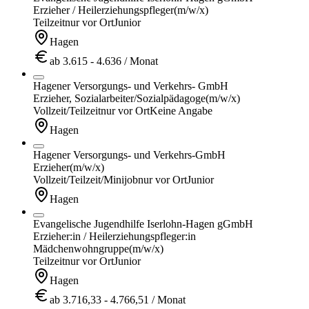
Erzieher / Heilerziehungspfleger
(m/w/x)
Teilzeit
nur vor Ort
Junior
Hagen
ab 3.615 - 4.636 / Monat
Hagener Versorgungs- und Verkehrs- GmbH
Erzieher, Sozialarbeiter/Sozialpädagoge
(m/w/x)
Vollzeit/Teilzeit
nur vor Ort
Keine Angabe
Hagen
Hagener Versorgungs- und Verkehrs-GmbH
Erzieher
(m/w/x)
Vollzeit/Teilzeit/Minijob
nur vor Ort
Junior
Hagen
Evangelische Jugendhilfe Iserlohn-Hagen gGmbH
Erzieher:in / Heilerziehungspfleger:in
Mädchenwohngruppe
(m/w/x)
Teilzeit
nur vor Ort
Junior
Hagen
ab 3.716,33 - 4.766,51 / Monat