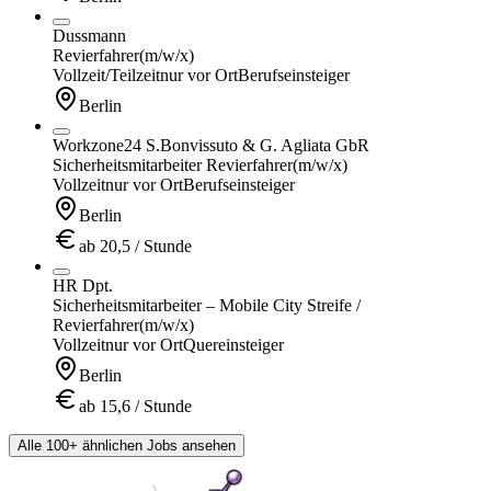
Dussmann
Revierfahrer
(m/w/x)
Vollzeit/Teilzeit
nur vor Ort
Berufseinsteiger
Berlin
Workzone24 S.Bonvissuto & G. Agliata GbR
Sicherheitsmitarbeiter Revierfahrer
(m/w/x)
Vollzeit
nur vor Ort
Berufseinsteiger
Berlin
ab 20,5 / Stunde
HR Dpt.
Sicherheitsmitarbeiter – Mobile City Streife /
Revierfahrer
(m/w/x)
Vollzeit
nur vor Ort
Quereinsteiger
Berlin
ab 15,6 / Stunde
Alle 100+ ähnlichen Jobs ansehen