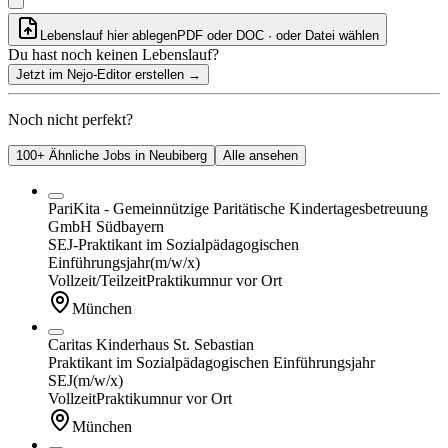
Lebenslauf hier ablegen
PDF oder DOC · oder
Datei wählen
Du hast noch keinen Lebenslauf?
Jetzt im Nejo-Editor erstellen
→
Noch nicht perfekt?
100+ Ähnliche Jobs in Neubiberg
Alle ansehen
PariKita - Gemeinnützige Paritätische Kindertagesbetreuung
GmbH Südbayern
SEJ-Praktikant im Sozialpädagogischen
Einführungsjahr
(m/w/x)
Vollzeit/Teilzeit
Praktikum
nur vor Ort
München
Caritas Kinderhaus St. Sebastian
Praktikant im Sozialpädagogischen Einführungsjahr
SEJ
(m/w/x)
Vollzeit
Praktikum
nur vor Ort
München