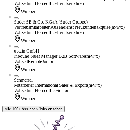
Vollzeit
mit Homeoffice
Berufserfahren
Wuppertal
Ströer SE & Co. KGaA (Ströer Gruppe)
Vertriebsmitarbeiter Außendienst Neukundenakquise
(m/w/x)
Vollzeit
mit Homeoffice
Berufserfahren
Wuppertal
uptain GmbH
Inbound Sales Manager B2B Software
(m/w/x)
Vollzeit
Remote
Junior
Wuppertal
Schmersal
Mitarbeiter International Sales & Export
(m/w/x)
Vollzeit
mit Homeoffice
Senior
Wuppertal
Alle 100+ ähnlichen Jobs ansehen