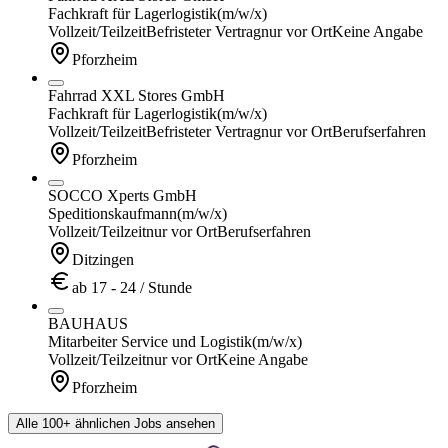
Fachkraft für Lagerlogistik
(m/w/x)
Vollzeit/Teilzeit
Befristeter Vertrag
nur vor Ort
Keine Angabe
Pforzheim
Fahrrad XXL Stores GmbH
Fachkraft für Lagerlogistik
(m/w/x)
Vollzeit/Teilzeit
Befristeter Vertrag
nur vor Ort
Berufserfahren
Pforzheim
SOCCO Xperts GmbH
Speditionskaufmann
(m/w/x)
Vollzeit/Teilzeit
nur vor Ort
Berufserfahren
Ditzingen
ab 17 - 24 / Stunde
BAUHAUS
Mitarbeiter Service und Logistik
(m/w/x)
Vollzeit/Teilzeit
nur vor Ort
Keine Angabe
Pforzheim
Alle 100+ ähnlichen Jobs ansehen