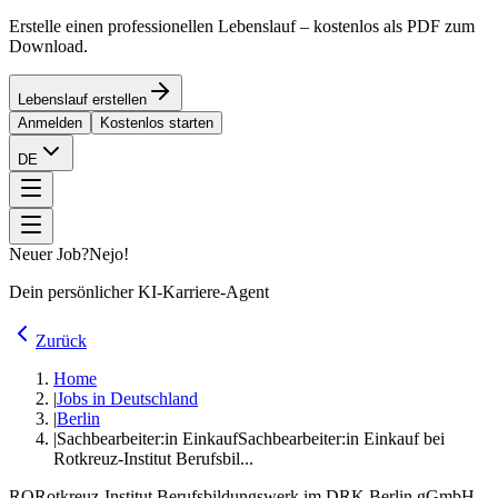
Erstelle einen professionellen Lebenslauf – kostenlos als PDF zum
Download.
Lebenslauf erstellen
Anmelden
Kostenlos starten
DE
Neuer Job?
Nejo!
Dein persönlicher KI-Karriere-Agent
Zurück
Home
|
Jobs in Deutschland
|
Berlin
|
Sachbearbeiter:in Einkauf
Sachbearbeiter:in Einkauf bei
Rotkreuz-Institut Berufsbil...
RO
Rotkreuz-Institut Berufsbildungswerk im DRK Berlin gGmbH