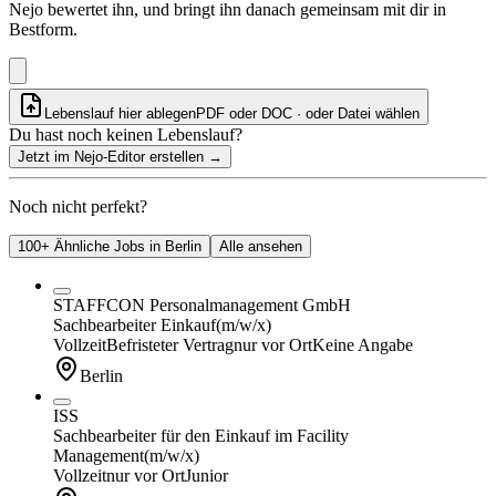
Nejo bewertet ihn, und bringt ihn danach gemeinsam mit dir in
Bestform.
Lebenslauf hier ablegen
PDF oder DOC · oder
Datei wählen
Du hast noch keinen Lebenslauf?
Jetzt im Nejo-Editor erstellen
→
Noch nicht perfekt?
100+ Ähnliche Jobs in Berlin
Alle ansehen
STAFFCON Personalmanagement GmbH
Sachbearbeiter Einkauf
(m/w/x)
Vollzeit
Befristeter Vertrag
nur vor Ort
Keine Angabe
Berlin
ISS
Sachbearbeiter für den Einkauf im Facility
Management
(m/w/x)
Vollzeit
nur vor Ort
Junior