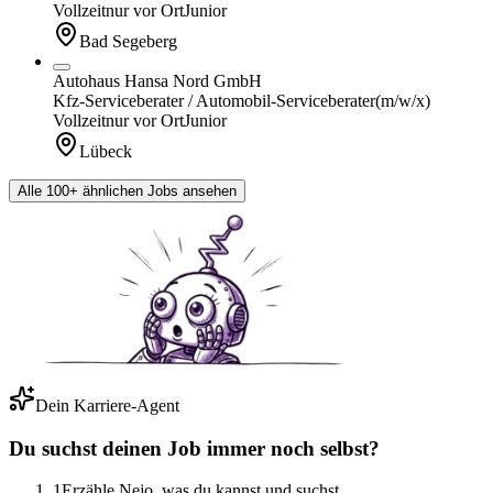
Vollzeit
nur vor Ort
Junior
Bad Segeberg
Autohaus Hansa Nord GmbH
Kfz-Serviceberater / Automobil-Serviceberater
(m/w/x)
Vollzeit
nur vor Ort
Junior
Lübeck
Alle 100+ ähnlichen Jobs ansehen
Dein Karriere-Agent
Du suchst deinen Job immer noch selbst?
1
Erzähle Nejo, was du kannst und suchst