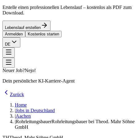
Erstelle einen professionellen Lebenslauf – kostenlos als PDF zum
Download.
Lebenslauf erstellen
Anmelden
Kostenlos starten
DE
Neuer Job?
Nejo!
Dein persönlicher KI-Karriere-Agent
Zurück
Home
|
Jobs in Deutschland
|
Aachen
|
Rohrleitungsbauer
Rohrleitungsbauer bei Theod. Mahr Söhne
GmbH
TH
Theod. Mahr Söhne GmbH