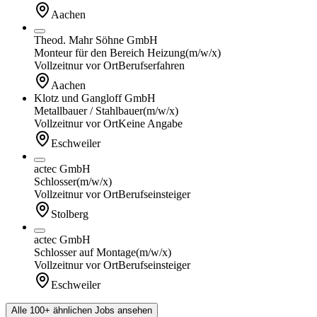
Aachen
Theod. Mahr Söhne GmbH
Monteur für den Bereich Heizung
(m/w/x)
Vollzeit
nur vor Ort
Berufserfahren
Aachen
Klotz und Gangloff GmbH
Metallbauer / Stahlbauer
(m/w/x)
Vollzeit
nur vor Ort
Keine Angabe
Eschweiler
actec GmbH
Schlosser
(m/w/x)
Vollzeit
nur vor Ort
Berufseinsteiger
Stolberg
actec GmbH
Schlosser auf Montage
(m/w/x)
Vollzeit
nur vor Ort
Berufseinsteiger
Eschweiler
Alle 100+ ähnlichen Jobs ansehen