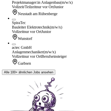
Projektmanager:in Anlagenbau
(m/w/x)
Vollzeit/Teilzeit
nur vor Ort
Junior
Neustadt am Rübenberge
SpiraTec
Bauleiter Elektrotechnik
(m/w/x)
Vollzeit
nur vor Ort
Junior
Wunstorf
actec GmbH
Anlagenmechaniker
(m/w/x)
Vollzeit
nur vor Ort
Berufseinsteiger
Garbsen
Alle 100+ ähnlichen Jobs ansehen