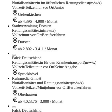
Notfallsanitäter:in im öffentlichen Rettungsdienst
(m/w/x)
Vollzeit/Teilzeit
nur vor Ort
Junior
Gelsenkirchen
ab 4.396 - 4.900 / Monat
Stadtverwaltung Dorsten
Rettungssanitäter:in
(m/w/x)
Vollzeit
nur vor Ort
Berufserfahren
Dorsten
ab 2.802 - 3.411 / Monat
Falck Deutschland
Rettungssanitäter:in für den Krankentransport
(m/w/x)
Vollzeit/Teilzeit
nur vor Ort
Keine Angabe
Sprockhövel
Ruhrmedic GmbH
Notfallsanitäter und Rettungssanitäter
(m/w/x)
Vollzeit/Teilzeit/Minijob
nur vor Ort
Berufserfahren
Oberhausen
ab 4.023,76 - 3.000 / Monat
Falck Deutschland