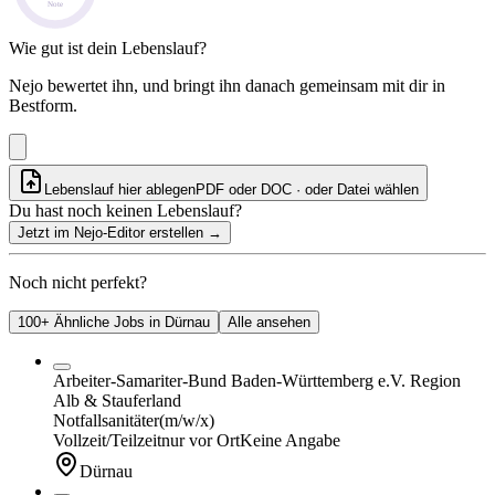
Note
Wie gut ist dein Lebenslauf?
Nejo bewertet ihn, und bringt ihn danach gemeinsam mit dir in
Bestform.
Lebenslauf hier ablegen
PDF oder DOC · oder
Datei wählen
Du hast noch keinen Lebenslauf?
Jetzt im Nejo-Editor erstellen
→
Noch nicht perfekt?
100+ Ähnliche Jobs in Dürnau
Alle ansehen
Arbeiter-Samariter-Bund Baden-Württemberg e.V. Region
Alb & Stauferland
Notfallsanitäter
(m/w/x)
Vollzeit/Teilzeit
nur vor Ort
Keine Angabe
Dürnau