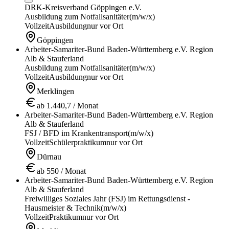
DRK-Kreisverband Göppingen e.V.
Ausbildung zum Notfallsanitäter
(m/w/x)
Vollzeit
Ausbildung
nur vor Ort
Göppingen
Arbeiter-Samariter-Bund Baden-Württemberg e.V. Region
Alb & Stauferland
Ausbildung zum Notfallsanitäter
(m/w/x)
Vollzeit
Ausbildung
nur vor Ort
Merklingen
ab 1.440,7 / Monat
Arbeiter-Samariter-Bund Baden-Württemberg e.V. Region
Alb & Stauferland
FSJ / BFD im Krankentransport
(m/w/x)
Vollzeit
Schülerpraktikum
nur vor Ort
Dürnau
ab 550 / Monat
Arbeiter-Samariter-Bund Baden-Württemberg e.V. Region
Alb & Stauferland
Freiwilliges Soziales Jahr (FSJ) im Rettungsdienst -
Hausmeister & Technik
(m/w/x)
Vollzeit
Praktikum
nur vor Ort