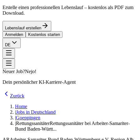
Erstelle einen professionellen Lebenslauf – kostenlos als PDF zum
Download.
Lebenslauf erstellen
Anmelden
Kostenlos starten
DE
Neuer Job?
Nejo!
Dein persönlicher KI-Karriere-Agent
Zurück
Home
|
Jobs in Deutschland
|
Goeppingen
|
Rettungssanitäter
Rettungssanitäter bei Arbeiter-Samariter-
Bund Baden-Württ...
AR
Arbeiter-Samariter-Bund Baden-Württemberg e.V. Region Alb