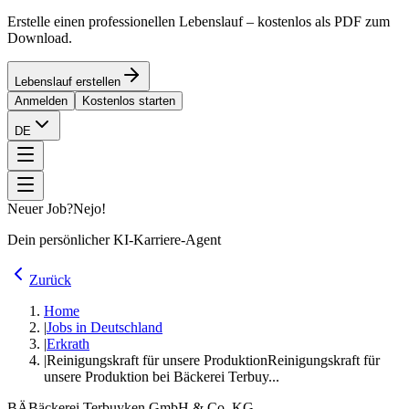
Erstelle einen professionellen Lebenslauf – kostenlos als PDF zum
Download.
Lebenslauf erstellen
Anmelden
Kostenlos starten
DE
Neuer Job?
Nejo!
Dein persönlicher KI-Karriere-Agent
Zurück
Home
|
Jobs in Deutschland
|
Erkrath
|
Reinigungskraft für unsere Produktion
Reinigungskraft für
unsere Produktion bei Bäckerei Terbuy...
BÄ
Bäckerei Terbuyken GmbH & Co. KG