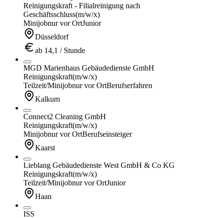
Reinigungskraft - Filialreinigung nach
Geschäftsschluss
(m/w/x)
Minijob
nur vor Ort
Junior
Düsseldorf
ab 14,1 / Stunde
MGD Marienhaus Gebäudedienste GmbH
Reinigungskraft
(m/w/x)
Teilzeit/Minijob
nur vor Ort
Berufserfahren
Kalkum
Connect2 Cleaning GmbH
Reinigungskraft
(m/w/x)
Minijob
nur vor Ort
Berufseinsteiger
Kaarst
Lieblang Gebäudedienste West GmbH & Co KG
Reinigungskraft
(m/w/x)
Teilzeit/Minijob
nur vor Ort
Junior
Haan
ISS