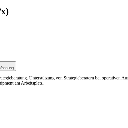
/x)
nfassung
tegieberatung. Unterstützung von Strategieberatern bei operativen Auf
uipment am Arbeitsplatz.