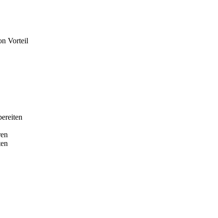
n Vorteil
bereiten
ren
ten