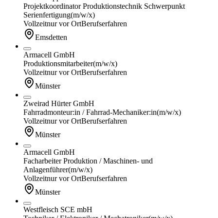
Projektkoordinator Produktionstechnik Schwerpunkt
Serienfertigung
(m/w/x)
Vollzeit
nur vor Ort
Berufserfahren
Emsdetten
Armacell GmbH
Produktionsmitarbeiter
(m/w/x)
Vollzeit
nur vor Ort
Berufserfahren
Münster
Zweirad Hürter GmbH
Fahrradmonteur:in / Fahrrad-Mechaniker:in
(m/w/x)
Vollzeit
nur vor Ort
Berufserfahren
Münster
Armacell GmbH
Facharbeiter Produktion / Maschinen- und
Anlagenführer
(m/w/x)
Vollzeit
nur vor Ort
Berufserfahren
Münster
Westfleisch SCE mbH