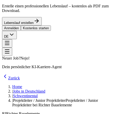
Erstelle einen professionellen Lebenslauf – kostenlos als PDF zum
Download.
Lebenslauf erstellen
Anmelden
Kostenlos starten
DE
Neuer Job?
Nejo!
Dein persönlicher KI-Karriere-Agent
Zurück
Home
|
Jobs in Deutschland
|
Schwentinental
|
Projektleiter / Junior Projektleiter
Projektleiter / Junior
Projektleiter bei Richter Bauelemente
RI
Richter Bauelemente