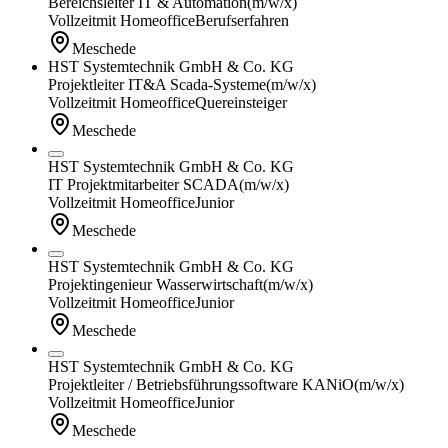
Bereichsleiter IT & Automation
(m/w/x)
Vollzeit
mit Homeoffice
Berufserfahren
Meschede
HST Systemtechnik GmbH & Co. KG
Projektleiter IT&A Scada-Systeme
(m/w/x)
Vollzeit
mit Homeoffice
Quereinsteiger
Meschede
HST Systemtechnik GmbH & Co. KG
IT Projektmitarbeiter SCADA
(m/w/x)
Vollzeit
mit Homeoffice
Junior
Meschede
HST Systemtechnik GmbH & Co. KG
Projektingenieur Wasserwirtschaft
(m/w/x)
Vollzeit
mit Homeoffice
Junior
Meschede
HST Systemtechnik GmbH & Co. KG
Projektleiter / Betriebsführungssoftware KANiO
(m/w/x)
Vollzeit
mit Homeoffice
Junior
Meschede