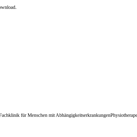
Download.
er Fachklinik für Menschen mit Abhängigkeitserkrankungen
Physiotherapeu